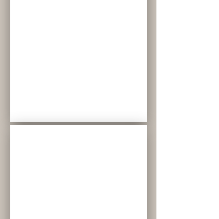
Schloß
Ennsegg
in
Enns
-
La
Tavola
D & B
Hochzeit
in
Linz
am
Pöstlingberg
-
Eventlocation
Freiseder